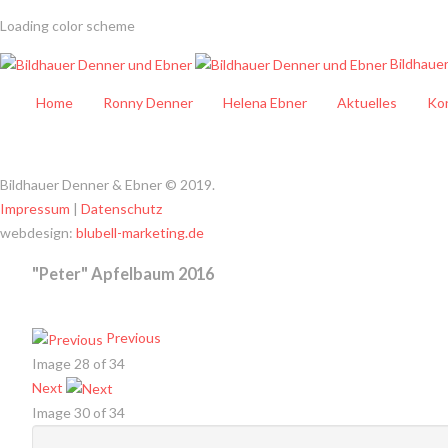
Loading color scheme
Bildhaue
Home
Ronny Denner
Helena Ebner
Aktuelles
Ko
Bildhauer Denner & Ebner
©
2019.
Impressum
|
Datenschutz
webdesign:
blubell-marketing.de
"Peter"
Apfelbaum
2016
Previous
Image 28 of 34
Next
Image 30 of 34