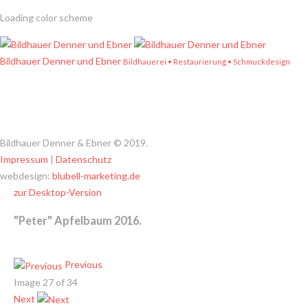
Loading color scheme
Bildhauer Denner und Ebner
Bildhauerei • Restaurierung • Schmuckdesign
Bildhauer Denner & Ebner
©
2019.
Impressum
|
Datenschutz
webdesign:
blubell-marketing.de
zur Desktop-Version
"Peter"
Apfelbaum
2016.
Previous
Image 27 of 34
Next